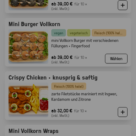
ab 39,00 €
für 10 ×
(inkl. MwSt.)
Mini Burger Vollkorn
vegan
vegetarisch
Fleisch (100% halal)
mini Vollkorn Burger mit verschiedenen
Füllungen · Fingerfood
ab 39,00 €
für 10 ×
Wählen
(inkl. MwSt.)
Crispy Chicken · knusprig & saftig
Fleisch (100% halal)
zarte Filetstücke mariniert mit Ingwer,
Kardamom und Zitrone
ab 32,00 €
für 10 ×
(inkl. MwSt.)
Mini Vollkorn Wraps