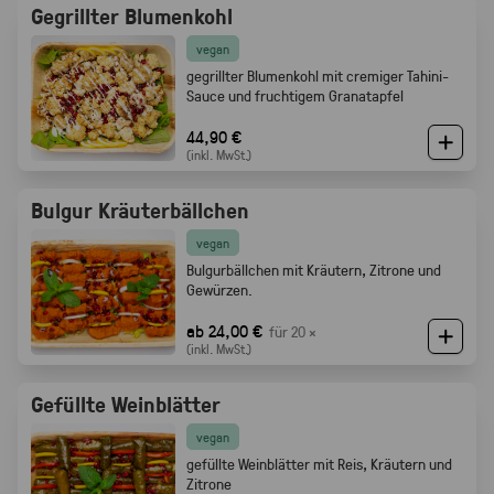
Gegrillter Blumenkohl
vegan
gegrillter Blumenkohl mit cremiger Tahini-
Sauce und fruchtigem Granatapfel
44,90 €
(inkl. MwSt.)
Bulgur Kräuterbällchen
vegan
Bulgurbällchen mit Kräutern, Zitrone und
Gewürzen.
ab 24,00 €
für 20 ×
(inkl. MwSt.)
Gefüllte Weinblätter
vegan
gefüllte Weinblätter mit Reis, Kräutern und
Zitrone