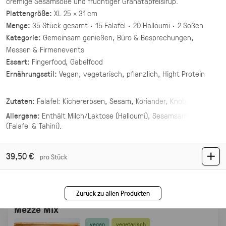
cremige Sesamsoße und fruchtiger Granatapfelsirup.
(inkl. MwSt.)
Plattengröße:
XL 25 × 31 cm
Menge:
35 Stück gesamt · 15 Falafel · 20 Halloumi · 2 Soßen
Asiatische Brokkoli Platte
Kategorie:
Gemeinsam genießen, Büro & Besprechungen,
vegan
Messen & Firmenevents
gegrillter Brokkoli und Champignons in
Essart:
Fingerfood, Gabelfood
asiatischer Marinade mit Sesam und Ingwer.
Ernährungsstil:
Vegan, vegetarisch, pflanzlich, Hight Protein
34,90 €
für 1 ×
(inkl. MwSt.)
Zutaten:
Falafel: Kichererbsen, Sesam, Koriander, Knoblauch,
Salz & Pfeffer, Olivenöl, Sesamöl
Allergene:
Enthält
Milch/Laktose (Halloumi), Sesamsamen
Mezze Mix Deluxe
Halloumi: Milch, Ziegenmilch, Schafmilch, Speisesalz,
(Falafel & Tahini)
.
getrocknete Minze, Lab, Säuerungskulturen.
vegan
vier Hummus Variationen mit Toppings ·
39,50 €
pro Stück
Mezze & Dip
42,00 €
(inkl. MwSt.)
Zurück zu allen Produkten
Mezze Mix
vegan
vegetarisch