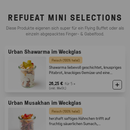
REFUEAT MINI SELECTIONS
Diese Produkte eigenen sich super für ein Flying Buffet oder als
einzeln abgepacktes Finger- & Gabelfood.
Urban Shawarma im Weckglas
Fleisch (100% halal)
Shawarma liebevoll geschichtet, knuspriges
Pitabrot, knackiges Gemüse und eine
cremige Tahini-Sauce
26,25 €
für 5 ×
(inkl. MwSt.)
Urban Musakhan im Weckglas
Fleisch (100% halal)
herzhaft saftiges Hähnchen trifft auf
fruchtig säuerlichen Sumach,
karamellisierten Zwiebeln und feine