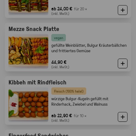
ab 24,00 €
für 20 ×
(inkl. MwSt.)
Mezze Snack Platte
vegan
gefüllte Weinblätter, Bulgur Kräuterbällchen
und frittiertes Gemüse
44,90 €
(inkl. MwSt.)
Kibbeh mit Rindfleisch
Fleisch (100% halal)
würzige Bulgur-Kugeln gefüllt mit
Rinderhack, Zwiebel und Walnuss
ab 22,90 €
für 10 ×
(inkl. MwSt.)
Fingerfood Sandwiches