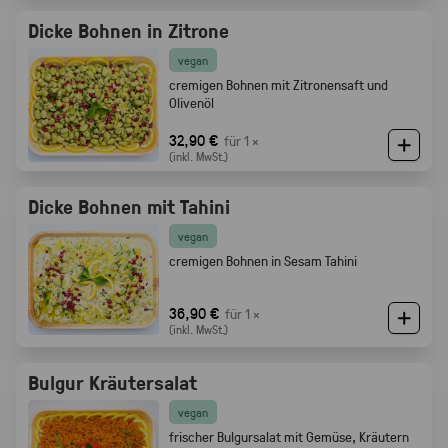
Dicke Bohnen in Zitrone
vegan
cremigen Bohnen mit Zitronensaft und
Olivenöl
32,90 €
für 1 ×
(inkl. MwSt.)
Dicke Bohnen mit Tahini
vegan
cremigen Bohnen in Sesam Tahini
36,90 €
für 1 ×
(inkl. MwSt.)
Bulgur Kräutersalat
vegan
frischer Bulgursalat mit Gemüse, Kräutern