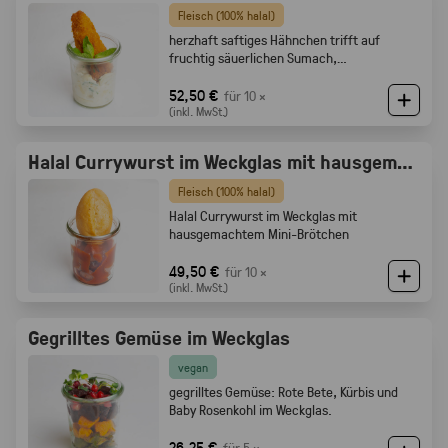
Fleisch (100% halal)
herzhaft saftiges Hähnchen trifft auf
fruchtig säuerlichen Sumach,
karamellisierten Zwiebeln und feine
Röstaromen vom knusprigen Brot
52,50 €
für 10 ×
(inkl. MwSt.)
Halal Currywurst im Weckglas mit hausgemachtem Mini-Brötchen
Fleisch (100% halal)
Halal Currywurst im Weckglas mit
hausgemachtem Mini-Brötchen
49,50 €
für 10 ×
(inkl. MwSt.)
Gegrilltes Gemüse im Weckglas
vegan
gegrilltes Gemüse: Rote Bete, Kürbis und
Baby Rosenkohl im Weckglas.
26,25 €
für 5 ×