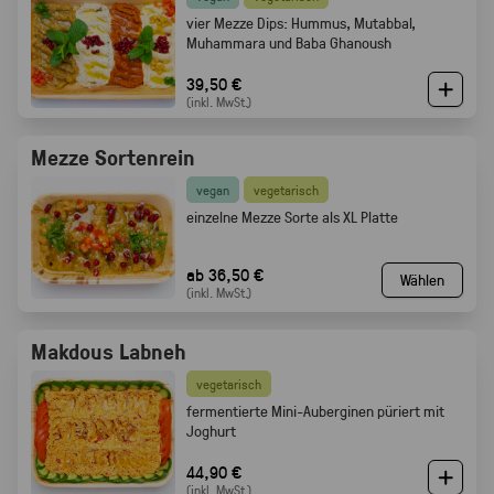
vier Mezze Dips: Hummus, Mutabbal,
Muhammara und Baba Ghanoush
39,50 €
(inkl. MwSt.)
Mezze Sortenrein
vegan
vegetarisch
einzelne Mezze Sorte als XL Platte
ab 36,50 €
Wählen
(inkl. MwSt.)
Makdous Labneh
vegetarisch
f
ermentierte Mini-Auberginen püriert mit
Joghurt
44,90 €
(inkl. MwSt.)