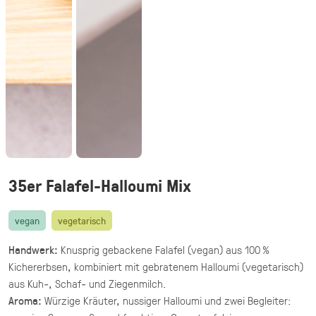
vegetarisch
20 knusprige Halloumi Sticks im Fadenteig
mit Honig Mascarpone Dip
39,90 €
(inkl. MwSt.)
Halloumi Pesto Fries
vegetarisch
knusprige Halloumi Fries mit Basilikum Pesto
·
Fingerfood,
Mezze & Dips
35er Falafel-Halloumi Mix
ab 30,00 €
für 20 ×
(inkl. MwSt.)
vegan
vegetarisch
Gegrillte Halloumi Veggie (24 Stück)
Handwerk:
Knusprig gebackene Falafel (vegan) aus 100 %
vegetarisch
Kichererbsen, kombiniert mit gebratenem Halloumi (vegetarisch)
gegrillter Halloumi mit mediterranem
aus Kuh‑, Schaf‑ und Ziegenmilch.
Gemüse · fingerfood
Aroma:
Würzige Kräuter, nussiger Halloumi und zwei Begleiter:
44,90 €