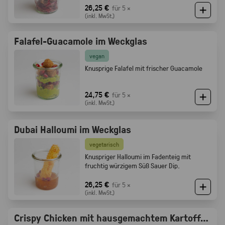
Röstaromen vom knusprigen Brot
26,25 €
für 5 ×
(inkl. MwSt.)
Falafel-Guacamole im Weckglas
vegan
Knusprige Falafel mit frischer Guacamole
24,75 €
für 5 ×
(inkl. MwSt.)
Dubai Halloumi im Weckglas
vegetarisch
Knuspriger Halloumi im Fadenteig mit
fruchtig würzigem Süß Sauer Dip.
26,25 €
für 5 ×
(inkl. MwSt.)
Crispy Chicken mit hausgemachtem Kartoffelsalat