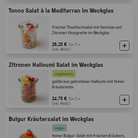
Tonno Salat à la Mediterran im Weckglas
frischer Thunfischsalat mit Gemüse und
Zitronen Vinaigrette im Weckglas
26,25 €
für 5 ×
(inkl. MwSt.)
Zitronen Halloumi Salat im Weckglas
vegetarisch
goldbraun gebratener Halloumi mit feiner
Kräuternote
24,75 €
für 5 ×
(inkl. MwSt.)
Bulgur Kräutersalat im Weckglas
vegan
feiner Bulgur-Salat mit frischen Kräutern,