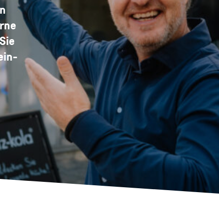
en
erne
Sie
ein-