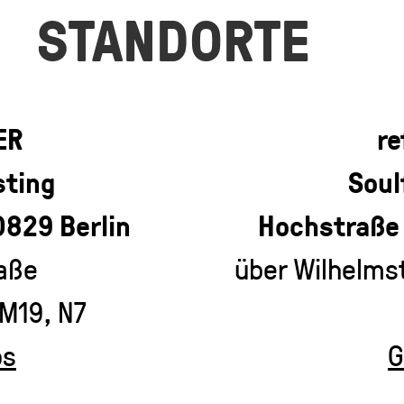
STANDORTE
ER
re
sting
Soul
0829 Berlin
Hochstraße 
aße
über Wilhelmst
 M19, N7
ps
G