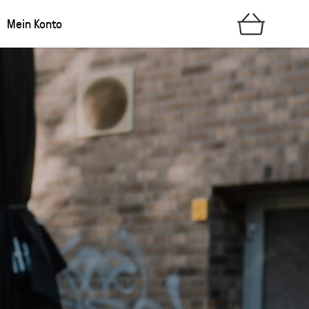
Mein Konto
Möchtest du ein formelles
Angebot für dein Catering?
Füll das Formular aus oder leg die
gewünschten Produkte einzeln in den
Warenkorb. Im Warenkorb klickst du auf
"Angebot als PDF per E-Mail erhalten"
.
Du bekommst umgehend eine E-Mail mit
deinem persönlichen Angebot, inklusive der
Möglichkeit es später selbstständig
anzupassen oder zu bestellen.
Für individuelle Anfragen bezüglich
Porzellangeschirr kannst du gerne unser
Catering-Anfrageformular
nutzen.
Verstanden (nicht nochmal anzeigen)