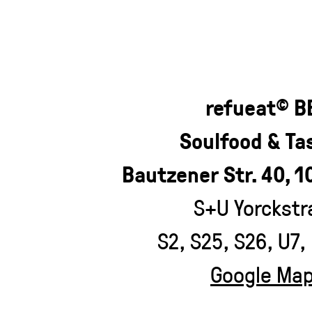
refueat
B
©
Soulfood & Ta
Bautzener Str. 40, 1
S+U Yorckstr
S2, S25, S26, U7,
Google Ma