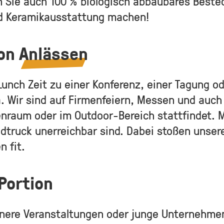
en Sie auch 100 % biologisch abbaubares Beste
nd Keramikausstattung machen!
von
Anlässen
 Lunch Zeit zu einer Konferenz, einer Tagung 
da. Wir sind auf Firmenfeiern, Messen und auc
nenraum oder im Outdoor-Bereich stattfindet.
dtruck unerreichbar sind. Dabei stoßen unser
n fit.
Portion
inere Veranstaltungen oder junge Unternehmen