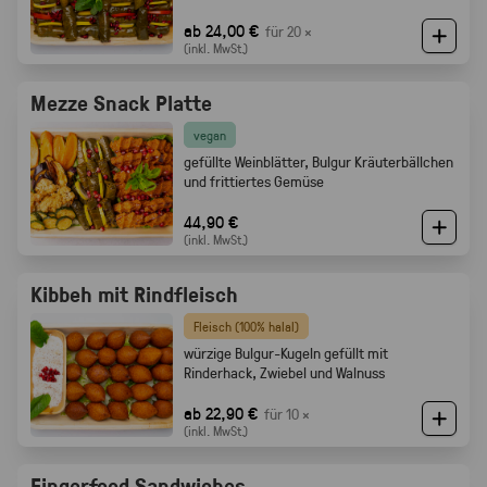
ab 24,00 €
für 20 ×
(inkl. MwSt.)
Mezze Snack Platte
vegan
gefüllte Weinblätter, Bulgur Kräuterbällchen
und frittiertes Gemüse
44,90 €
(inkl. MwSt.)
Kibbeh mit Rindfleisch
Fleisch (100% halal)
würzige Bulgur-Kugeln gefüllt mit
Rinderhack, Zwiebel und Walnuss
ab 22,90 €
für 10 ×
(inkl. MwSt.)
Fingerfood Sandwiches