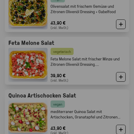
Olivensalat mit frischem Gemüse und
Zitronen Olivenöl Dressing · Gabelfood
43,90 €
(inkl. MwSt.)
Feta Melone Salat
vegetarisch
Feta Melone Salat mit frischer Minze und
Zitronen Olivenöl Dressing.
Sommerlich, fruchtig und perfekt als Buffet
Beilage · Gabelfood
39,90 €
(inkl. MwSt.)
Quinoa Artischocken Salat
vegan
mediterraner Quinoa Salat mit
Artischocken, Granatapfel und Zitronen
Olivenöl Dressing · Frisch · leicht ·
Gabelfood
43,90 €
(inkl. MwSt.)