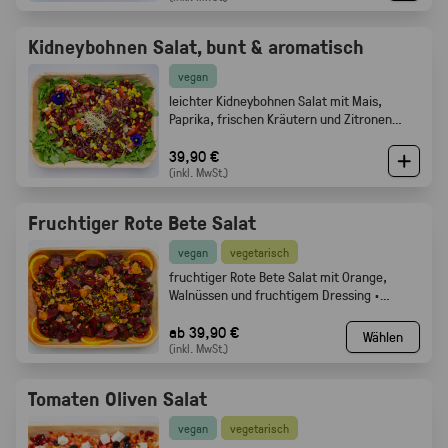
Kidneybohnen Salat, bunt & aromatisch
vegan
leichter Kidneybohnen Salat mit Mais,
Paprika, frischen Kräutern und Zitronen
Olivenöl Dressing. Gabelfood
39,90 €
(inkl. MwSt.)
Fruchtiger Rote Bete Salat
vegan
vegetarisch
fruchtiger Rote Bete Salat mit Orange,
Walnüssen und fruchtigem Dressing ·
Gabelfood
ab 39,90 €
Wählen
(inkl. MwSt.)
Tomaten Oliven Salat
vegan
vegetarisch