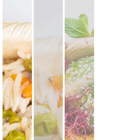
lauwarme Buffetplatten
auch mit heißen Gerichten
VORSCHLAG ANSEHEN
Alles
vegan
vegetarisch
Fleisch
Allergene hervorheben
Preisangaben in:
Brutto
Netto