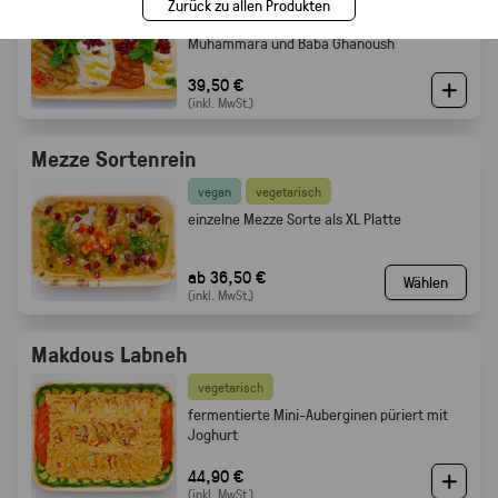
Zurück zu allen Produkten
vier Mezze Dips: Hummus, Mutabbal,
Muhammara und Baba Ghanoush
39,50 €
(inkl. MwSt.)
Mezze Sortenrein
vegan
vegetarisch
einzelne Mezze Sorte als XL Platte
ab 36,50 €
Wählen
(inkl. MwSt.)
Makdous Labneh
vegetarisch
f
ermentierte Mini-Auberginen püriert mit
Joghurt
44,90 €
(inkl. MwSt.)