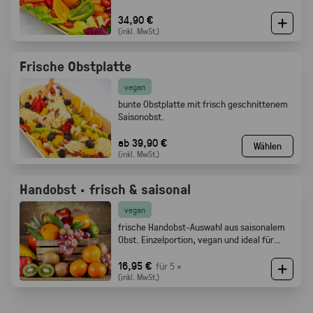
34,90 €
(inkl. MwSt.)
Frische Obstplatte
vegan
bunte Obstplatte mit frisch geschnittenem
Saisonobst.
ab 39,90 €
Wählen
(inkl. MwSt.)
Handobst · frisch & saisonal
vegan
frische Handobst-Auswahl aus saisonalem
Obst. Einzelportion, vegan und ideal für
Meetings, Pausen und Events.
16,95 €
für 5 ×
(inkl. MwSt.)