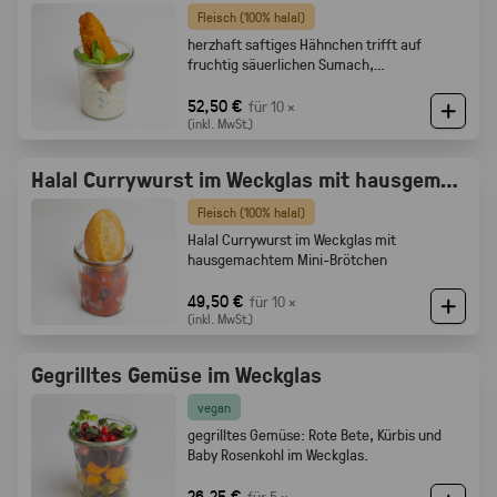
Fleisch (100% halal)
herzhaft saftiges Hähnchen trifft auf
fruchtig säuerlichen Sumach,
karamellisierten Zwiebeln und feine
Röstaromen vom knusprigen Brot
52,50 €
für 10 ×
(inkl. MwSt.)
Halal Currywurst im Weckglas mit hausgemachtem Mini-Brötchen
Fleisch (100% halal)
Halal Currywurst im Weckglas mit
hausgemachtem Mini-Brötchen
49,50 €
für 10 ×
(inkl. MwSt.)
Gegrilltes Gemüse im Weckglas
vegan
gegrilltes Gemüse: Rote Bete, Kürbis und
Baby Rosenkohl im Weckglas.
26,25 €
für 5 ×