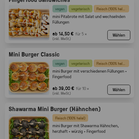
vegan
vegetarisch
Fleisch (100% halal)
mini Pitabrote mit Salat und wechselnden
Füllungen
ab 14,50 €
für 5 ×
Wählen
(inkl. MwSt.)
Mini Burger Classic
vegan
vegetarisch
Fleisch (100% halal)
mini Burger mit verschiedenen Füllungen ·
Fingerfood
ab 39,00 €
für 10 ×
Wählen
(inkl. MwSt.)
Shawarma Mini Burger (Hähnchen)
Fleisch (100% halal)
mini Burger mit Shawarma Hähnchen,
herzhaft · würzig · Fingerfood