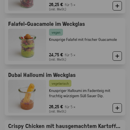
Röstaromen vom knusprigen Brot
26,25 €
für 5 ×
(inkl. MwSt.)
Falafel-Guacamole im Weckglas
vegan
Knusprige Falafel mit frischer Guacamole
24,75 €
für 5 ×
(inkl. MwSt.)
Dubai Halloumi im Weckglas
vegetarisch
Knuspriger Halloumi im Fadenteig mit
fruchtig würzigem Süß Sauer Dip.
26,25 €
für 5 ×
(inkl. MwSt.)
Crispy Chicken mit hausgemachtem Kartoffelsalat