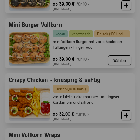
ab 39,00 €
für 10 ×
(inkl. MwSt.)
Mini Burger Vollkorn
vegan
vegetarisch
Fleisch (100% halal)
mini Vollkorn Burger mit verschiedenen
Füllungen · Fingerfood
ab 39,00 €
für 10 ×
Wählen
(inkl. MwSt.)
Crispy Chicken · knusprig & saftig
Fleisch (100% halal)
zarte Filetstücke mariniert mit Ingwer,
Kardamom und Zitrone
ab 32,00 €
für 10 ×
(inkl. MwSt.)
Mini Vollkorn Wraps