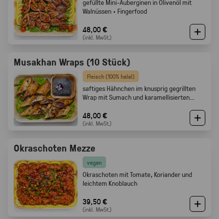
gefüllte Mini-Auberginen in Olivenöl mit
Walnüssen · Fingerfood
48,00 €
(inkl. MwSt.)
Musakhan Wraps (10 Stück)
Fleisch (100% halal)
saftiges Hähnchen im knusprig gegrillten
Wrap mit Sumach und karamellisierten
Zwiebeln
48,00 €
(inkl. MwSt.)
Okraschoten Mezze
vegan
Okraschoten mit Tomate, Koriander und
leichtem Knoblauch
39,50 €
(inkl. MwSt.)