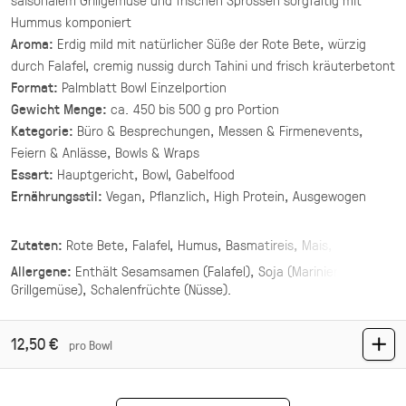
(inkl. MwSt.)
Hummus komponiert
Aroma:
Erdig mild mit natürlicher Süße der Rote Bete, würzig
Asiatische Brokkoli Platte
durch Falafel, cremig nussig durch Tahini und frisch kräuterbetont
vegan
Format:
Palmblatt Bowl Einzelportion
gegrillter Brokkoli und Champignons in
Gewicht Menge:
ca. 450 bis 500 g pro Portion
asiatischer Marinade mit Sesam und Ingwer.
Kategorie:
Büro & Besprechungen, Messen & Firmenevents,
Feiern & Anlässe, Bowls & Wraps
34,90 €
für 1 ×
(inkl. MwSt.)
Essart:
Hauptgericht, Bowl, Gabelfood
Ernährungsstil:
Vegan, Pflanzlich, High Protein, Ausgewogen
Mezze Mix Deluxe
Zutaten:
Rote Bete, Falafel, Humus, Basmatireis, Mais,
vegan
Grillgemüse, Tahini, Sprossen, Olivenöl, Gewürze, Nüsse
vier Hummus Variationen mit Toppings ·
Allergene:
Enthält
Sesamsamen (Falafel), Soja (Mariniertes
Mezze & Dip
Grillgemüse), Schalenfrüchte (Nüsse)
.
42,00 €
(inkl. MwSt.)
12,50 €
pro Bowl
Mezze Mix
vegan
vegetarisch