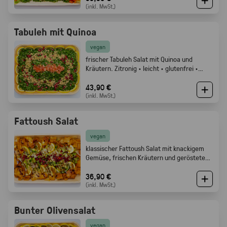
(inkl. MwSt.)
Tabuleh mit Quinoa
vegan
frischer Tabuleh Salat mit Quinoa und
Kräutern. Zitronig · leicht · glutenfrei ·
Gabelfood
43,90 €
(inkl. MwSt.)
Fattoush Salat
vegan
klassischer Fattoush Salat mit knackigem
Gemüse, frischen Kräutern und geröstetem
Fladenbrot. Frisch, zitronig und perfekt als
Mezze oder Buffet Beilage · Gabelfood
36,90 €
(inkl. MwSt.)
Bunter Olivensalat
vegan