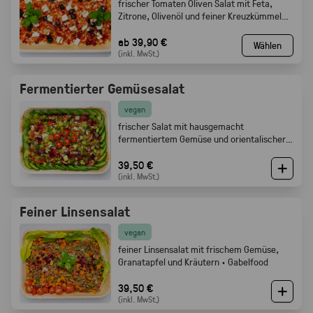
frischer Tomaten Oliven Salat mit Feta,
Zitrone, Olivenöl und feiner Kreuzkümmel
Note · Gabelfood
ab 39,90 €
Wählen
(inkl. MwSt.)
Fermentierter Gemüsesalat
vegan
frischer Salat mit hausgemacht
fermentiertem Gemüse und orientalischer
Würze · Gabelfood
39,50 €
(inkl. MwSt.)
Feiner Linsensalat
vegan
feiner Linsensalat mit frischem Gemüse,
Granatapfel und Kräutern · Gabelfood
39,50 €
(inkl. MwSt.)