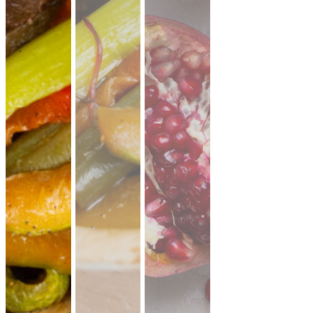
17,90 €
für 1 ×
(inkl. MwSt.)
Falafel mit Tahini
vegan
knusprige Falafel aus Kichererbsen mit
frischem Koriander & Tahini.
Fingerfood
·
ideal für Mezze & Buffets
ab 25,00 €
für 20 ×
(inkl. MwSt.)
35er Falafel-Halloumi Mix
vegan
vegetarisch
Falafel und Halloumi mit zwei Soßen ·
kräftig, handgemacht, zum teilen.
Fingerfood
· für Buffets & Veranstaltungen
39,50 €
(inkl. MwSt.)
Dubai Halloumi Platte (20 Stück)