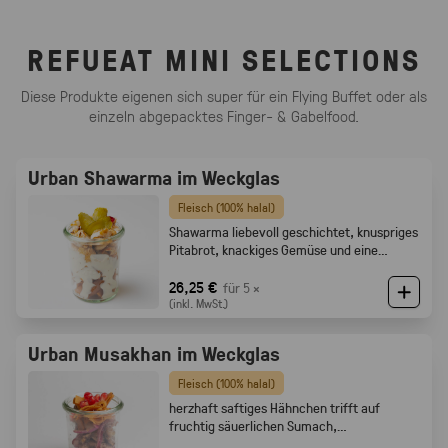
REFUEAT MINI SELECTIONS
Diese Produkte eigenen sich super für ein Flying Buffet oder als
einzeln abgepacktes Finger- & Gabelfood.
Urban Shawarma im Weckglas
Fleisch (100% halal)
Shawarma liebevoll geschichtet, knuspriges
Pitabrot, knackiges Gemüse und eine
cremige Tahini-Sauce
26,25 €
für 5 ×
(inkl. MwSt.)
Urban Musakhan im Weckglas
Fleisch (100% halal)
herzhaft saftiges Hähnchen trifft auf
fruchtig säuerlichen Sumach,
karamellisierten Zwiebeln und feine