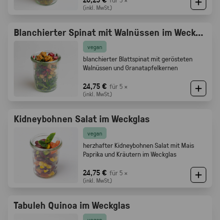
(inkl. MwSt.)
Blanchierter Spinat mit Walnüssen im Weckglas
vegan
blanchierter Blattspinat mit gerösteten
Walnüssen und Granatapfelkernen
24,75 €
für 5 ×
(inkl. MwSt.)
Kidneybohnen Salat im Weckglas
vegan
herzhafter Kidneybohnen Salat mit Mais
Paprika und Kräutern im Weckglas
24,75 €
für 5 ×
(inkl. MwSt.)
Tabuleh Quinoa im Weckglas
vegan