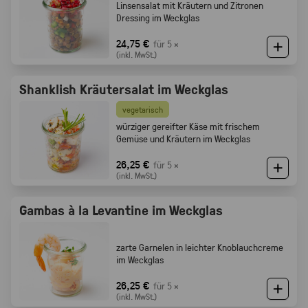
Linsensalat mit Kräutern und Zitronen
Dressing im Weckglas
24,75 €
für 5 ×
(inkl. MwSt.)
Shanklish Kräutersalat im Weckglas
vegetarisch
würziger gereifter Käse mit frischem
Gemüse und Kräutern im Weckglas
26,25 €
für 5 ×
(inkl. MwSt.)
Gambas à la Levantine im Weckglas
zarte Garnelen in leichter Knoblauchcreme
im Weckglas
26,25 €
für 5 ×
(inkl. MwSt.)