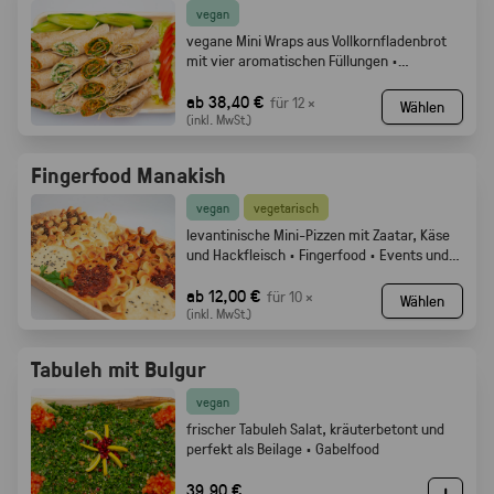
vegan
vegane Mini Wraps aus Vollkornfladenbrot
mit vier aromatischen Füllungen ·
Fingerfood
ab 38,40 €
für 12 ×
Wählen
(inkl. MwSt.)
Fingerfood Manakish
vegan
vegetarisch
levantinische Mini-Pizzen mit Zaatar, Käse
und Hackfleisch · Fingerfood · Events und
Buffets.
ab 12,00 €
für 10 ×
Wählen
(inkl. MwSt.)
Tabuleh mit Bulgur
vegan
frischer Tabuleh Salat, kräuterbetont und
perfekt als Beilage · Gabelfood
39,90 €