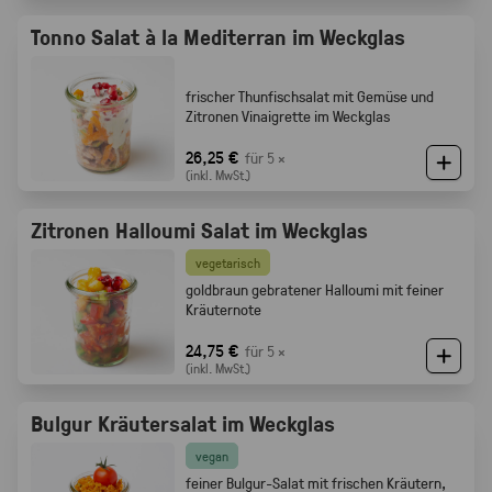
Tonno Salat à la Mediterran im Weckglas
frischer Thunfischsalat mit Gemüse und
Zitronen Vinaigrette im Weckglas
26,25 €
für 5 ×
(inkl. MwSt.)
Zitronen Halloumi Salat im Weckglas
vegetarisch
goldbraun gebratener Halloumi mit feiner
Kräuternote
24,75 €
für 5 ×
(inkl. MwSt.)
Bulgur Kräutersalat im Weckglas
vegan
feiner Bulgur-Salat mit frischen Kräutern,