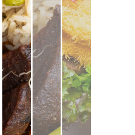
CATERING PLATTEN
Hier kannst du dir dein Catering selbst zusammenstellen.
Beispiel: bei 20 Personen reichen ungefähr 10-11 XL-Platten.
Denk an eine gute Mischung aus mehreren Platten Brot,
Aufstriche, Salate, Fingerfood.
Mini Pitabrot
vegan
weicher Hefeteig · ideal zum füllen, dippen
& teilen.
Fingerfood
· für Mezze & Buffets
ab 17,00 €
für 20 ×
(inkl. MwSt.)
Mini Falafel Bites
vegan
100 % Kichererbsen, fein gewürzt, mit
cremigem Tahini.
pflanzlich · ideal für
Events & Buffets