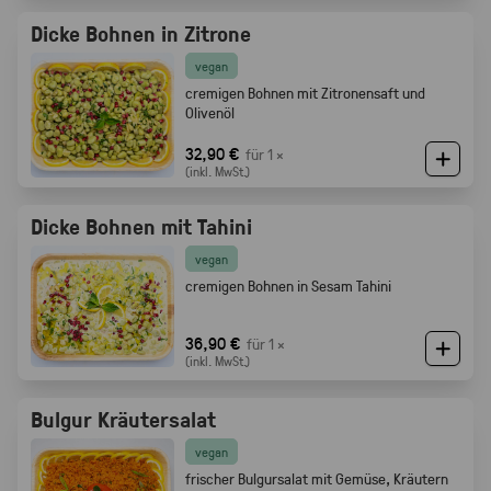
Dicke Bohnen in Zitrone
vegan
cremigen Bohnen mit Zitronensaft und
Olivenöl
32,90 €
für 1 ×
(inkl. MwSt.)
Dicke Bohnen mit Tahini
vegan
cremigen Bohnen in Sesam Tahini
36,90 €
für 1 ×
(inkl. MwSt.)
Bulgur Kräutersalat
vegan
frischer Bulgursalat mit Gemüse, Kräutern