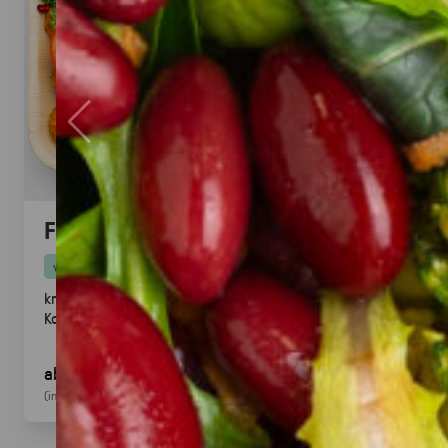
Falafel mit Tahini
vegan
knusprige Falafel aus Kichererbsen mit frischem
Koriander & Tahini.
Fingerfood
· ideal für Mezze &
Buffets
ab 25,00 €
für 20
Stück
(inkl. MwSt.)