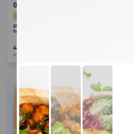
Gegrillte Halloumi Veggie (24 Stück)
vegetarisch
gegrillter Halloumi mit mediterranem Gemüse ·
fingerfood
44,90 €
(inkl. MwSt.)