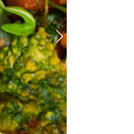
35er Falafel-Halloumi Mix
vegan
vegetarisch
Falafel und Halloumi mit zwei Soßen · kräftig,
handgemacht, zum teilen.
Fingerfood
· für Buffets &
Veranstaltungen
39,50 €
(inkl. MwSt.)