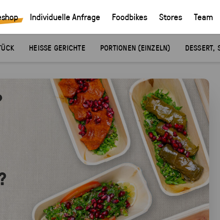
eshop
Individuelle Anfrage
Foodbikes
Stores
Team
TÜCK
HEISSE GERICHTE
PORTIONEN (EINZELN)
DESSERT, 
?
?