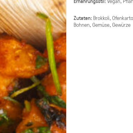
Ernährungsstil:
Vegan, Pflan
G PLATTEN
Zutaten:
Brokkoli, Ofenkarto
Bohnen, Gemüse, Gewürze
ering selbst zusammenstellen.
chen ungefähr 10-11 XL-Platten.
g aus mehreren Platten Brot,
late, Fingerfood.