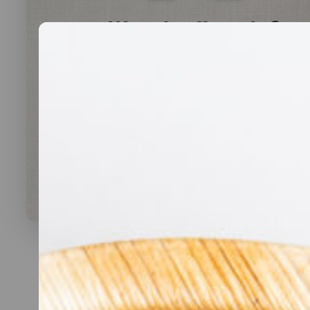
Was darf’s sein?
lauwarme Buffetplatten
auch mit heißen Gerichten
VORSCHLAG ANSEHEN
Alles
vegan
vegetarisch
Fleisch