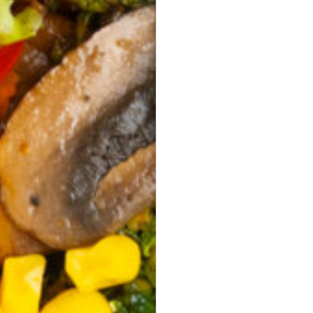
Halloumi Pesto Fries
vegetarisch
knusprige Halloumi Fries mit Basilikum Pesto ·
Fingerfood,
Mezze & Dips