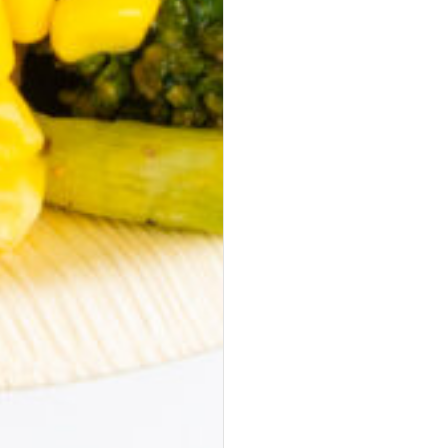
ab 30,00 €
für 20
Stück
(inkl. MwSt.)