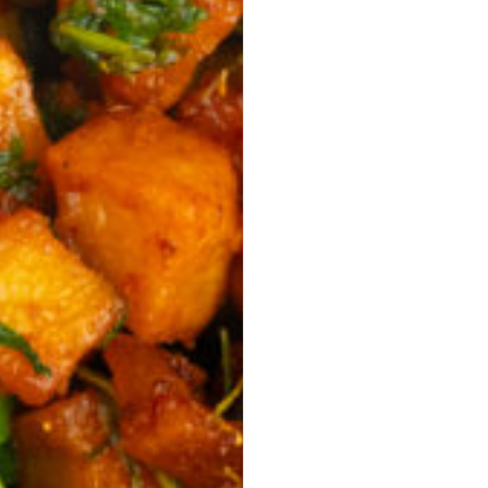
Mini Falafel Bites
vegan
100 % Kichererbsen, fein gewürzt, mit cremigem Tahini.
pflanzlich · ideal für Events & Buffets
17,90 €
für 1
Platten
(inkl. MwSt.)