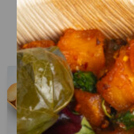
CATERIN
Hier kannst du dir dein Cat
Beispiel: bei 20 Personen rei
Denk an eine gute Mischun
Aufstriche, Sa