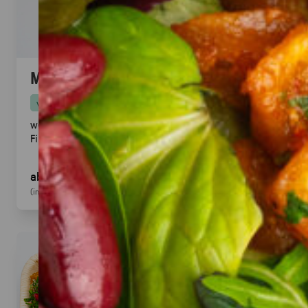
Mini Pitabrot
vegan
weicher Hefeteig · ideal zum füllen, dippen & teilen.
Fingerfood
· für Mezze & Buffets
ab 17,00 €
für 20
Stück
(inkl. MwSt.)