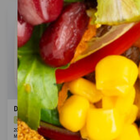
Dubai Halloumi Platte (20 Stück)
vegetarisch
20 knusprige Halloumi Sticks im Fadenteig mit Honig
Mascarpone Dip