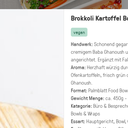
Brokkoli Kartoffel B
vegan
Handwerk:
Schonend gegarte
cremigem Baba Ghanoush u
angerichtet. Ergänzt mit Fa
Aroma:
Herzhaft würzig durc
Ofenkartoffeln, frisch grün
Ghanoush.
Format:
Palmblatt Food Bowl
Gewicht Menge:
ca. 450g -
Kategorie:
Büro & Besprech
Preisangaben in:
Bowls & Wraps
Allergene
Brutto
Netto
hervorheben
Essart:
Hauptgericht, Bowl,